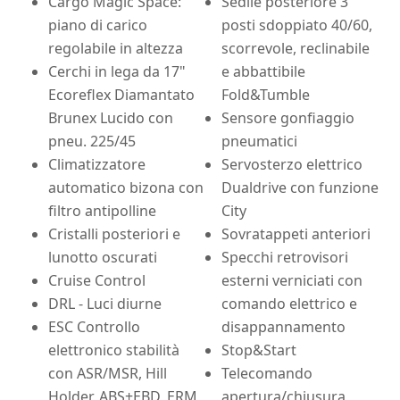
Cargo Magic Space:
Sedile posteriore 3
piano di carico
posti sdoppiato 40/60,
regolabile in altezza
scorrevole, reclinabile
Cerchi in lega da 17"
e abbattibile
Ecoreflex Diamantato
Fold&Tumble
Brunex Lucido con
Sensore gonfiaggio
pneu. 225/45
pneumatici
Climatizzatore
Servosterzo elettrico
automatico bizona con
Dualdrive con funzione
filtro antipolline
City
Cristalli posteriori e
Sovratappeti anteriori
lunotto oscurati
Specchi retrovisori
Cruise Control
esterni verniciati con
DRL - Luci diurne
comando elettrico e
ESC Controllo
disappannamento
elettronico stabilità
Stop&Start
con ASR/MSR, Hill
Telecomando
Holder, ABS+EBD, ERM
apertura/chiusura