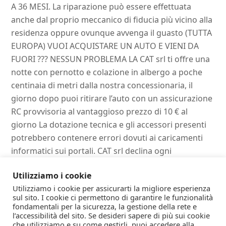
A 36 MESI. La riparazione può essere effettuata
anche dal proprio meccanico di fiducia più vicino alla
residenza oppure ovunque avvenga il guasto (TUTTA
EUROPA) VUOI ACQUISTARE UN AUTO E VIENI DA
FUORI ??? NESSUN PROBLEMA LA CAT srl ti offre una
notte con pernotto e colazione in albergo a poche
centinaia di metri dalla nostra concessionaria, il
giorno dopo puoi ritirare l’auto con un assicurazione
RC provvisoria al vantaggioso prezzo di 10 € al
giorno La dotazione tecnica e gli accessori presenti
potrebbero contenere errori dovuti ai caricamenti
informatici sui portali. CAT srl declina ogni
responsabilità per eventuali incongruenze. La
Utilizziamo i cookie
correttezza delle informazioni nonché la disponibilità
Utilizziamo i cookie per assicurarti la migliore esperienza
del mezzo può essere verificata direttamente in
sul sito. I cookie ci permettono di garantire le funzionalità
sede.
fondamentali per la sicurezza, la gestione della rete e
l’accessibilità del sito. Se desideri sapere di più sui cookie
che utilizziamo e su come gestirli, puoi accedere alla