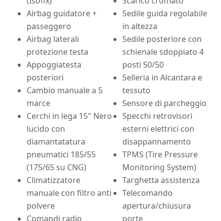
(Isofix)
Scarico cromato
Airbag guidatore +
Sedile guida regolabile
passeggero
in altezza
Airbag laterali
Sedile posteriore con
protezione testa
schienale sdoppiato 4
Appoggiatesta
posti 50/50
posteriori
Selleria in Alcantara e
Cambio manuale a 5
tessuto
marce
Sensore di parcheggio
Cerchi in lega 15" Nero
Specchi retrovisori
lucido con
esterni elettrici con
diamantatatura
disappannamento
pneumatici 185/55
TPMS (Tire Pressure
(175/65 su CNG)
Monitoring System)
Climatizzatore
Targhetta assistenza
manuale con filtro anti
Telecomando
polvere
apertura/chiusura
Comandi radio
porte