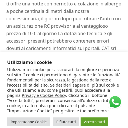
ti offre una notte con pernotto e colazione in albergo
a poche centinaia di metri dalla nostra
concessionaria, il giorno dopo puoi ritirare l’auto con
un assicurazione RC provvisoria al vantaggioso
prezzo di 10 € al giorno La dotazione tecnica e gli
accessori presenti potrebbero contenere errori
dovuti ai caricamenti informatici sui portali. CAT srl
declina ogni responsabilità per eventuali
Utilizziamo i cookie
incongruenze. La correttezza delle informazioni
Utilizziamo i cookie per assicurarti la migliore esperienza
nonché la disponibilità del mezzo può essere
sul sito. I cookie ci permettono di garantire le funzionalità
verificata direttamente in sede.
fondamentali per la sicurezza, la gestione della rete e
l’accessibilità del sito. Se desideri sapere di più sui cookie
che utilizziamo e su come gestirli, puoi accedere alla
pagina
Privacy e Cookie Policy
. Cliccando il bottone
"Accetta tutti", presterai il consenso all'utilizzo di tutti i
cookie, in alternatvia puoi cliccare il pulsante
"Impostazione Cookie" per gestire le tue preferenze.
Copyright © 2024 CAT srl p.iva 01553010305, Tutti i diritti
Impostazione Cookie
Rifiuta tutti
Accetta tutti
riservati